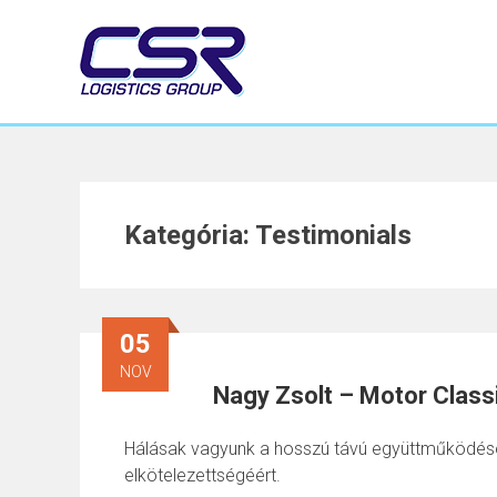
Skip
to
content
Kategória:
Testimonials
05
NOV
Nagy Zsolt – Motor Classi
Hálásak vagyunk a hosszú távú együttműködésér
elkötelezettségéért.