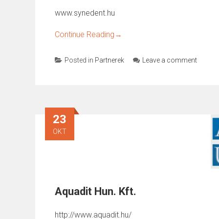
www.synedent.hu
Continue Reading
→
Posted in
Partnerek
Leave a comment
23
OKT
Aquadit Hun. Kft.
http://www.aquadit.hu/